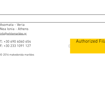
Asomata - Veria
Nea Ionia - Athens
info@whitemarbles.gr
Authorized Fi
T.: +30 690 6060 654
© Copyright
F.: +30 233 1091 127
© 2016 makedonida marbles